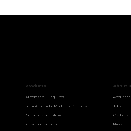
Products
About 
Automatic Filling Lines
About th
Semi Automatic Machines, Batchers
Jobs
Automatic mini-lines
Contacts
Filtration Equipment
News