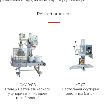
принимающий тару, наполненную и укупоренную.
Related products
САУ.0418
УТ.03
Станция автоматического
Настольная укупорка
укупоривания крышек
жестяных банок
типа "корона"