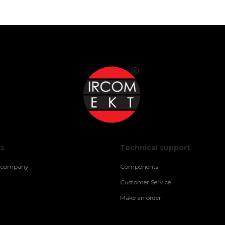
us
Technical support
e company
Components
Customer Service
Make an order