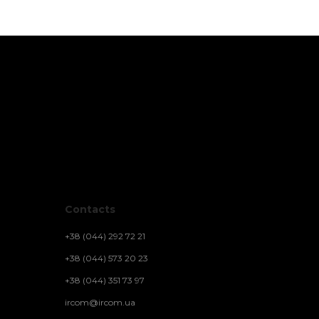
Contacts
+38 (044) 292 72 21
+38 (044) 573 20 23
+38 (044) 351 73 97
ircom@ircom.ua