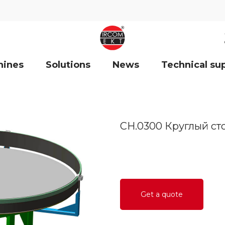
hines
Solutions
News
Technical su
СН.0300 Круглый ст
Get a quote