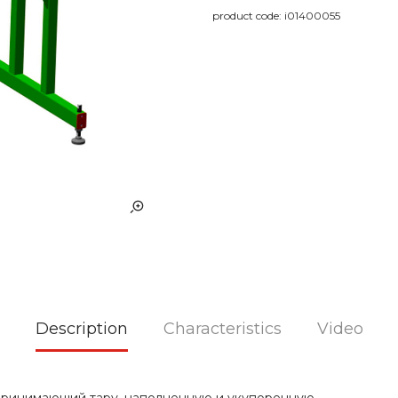
product code:
i01400055
Description
Characteristics
Video