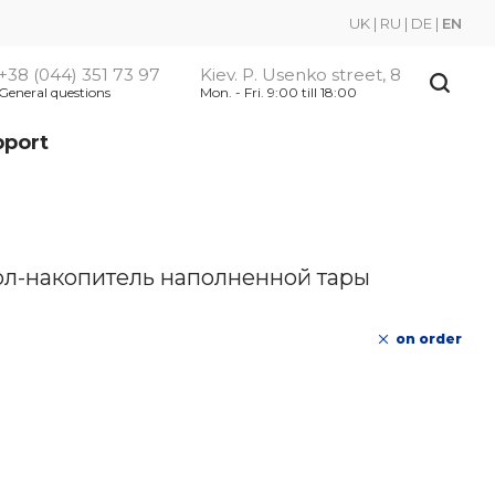
UK
|
RU
|
DE
|
EN
+38 (044) 351 73 97
Kiev. P. Usenko street, 8
General questions
Mon. - Fri. 9:00 till 18:00
pport
ол-накопитель наполненной тары
on order