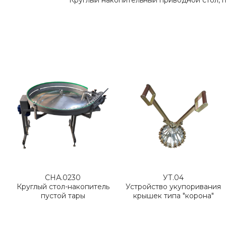
Круглый накопительный приводной стол, 
СНА.0230
УТ.04
Круглый стол-накопитель
Устройство укупоривания
пустой тары
крышек типа "корона"